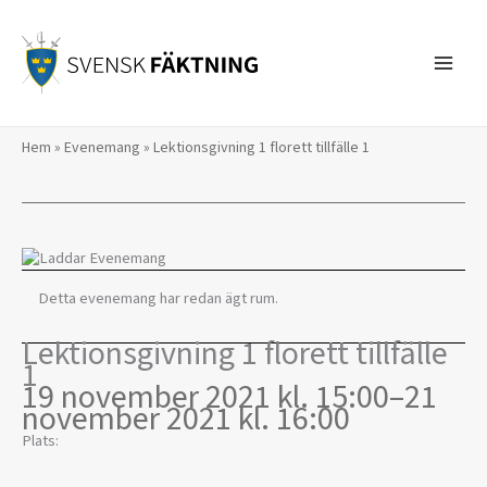
Hoppa
till
innehåll
Hem
»
Evenemang
»
Lektionsgivning 1 florett tillfälle 1
Detta evenemang har redan ägt rum.
Lektionsgivning 1 florett tillfälle
1
19 november 2021 kl. 15:00
–
21
november 2021 kl. 16:00
Plats: