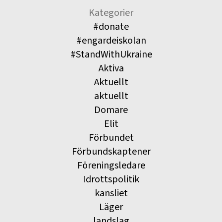
Kategorier
#donate
#engardeiskolan
#StandWithUkraine
Aktiva
Aktuellt
aktuellt
Domare
Elit
Förbundet
Förbundskaptener
Föreningsledare
Idrottspolitik
kansliet
Läger
landslag