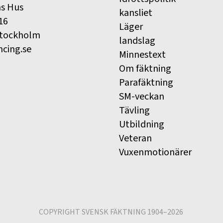
ns Hus
kansliet
16
Läger
Stockholm
landslag
ncing.se
Minnestext
Om fäktning
Parafäktning
SM-veckan
Tävling
Utbildning
Veteran
Vuxenmotionärer
COPYRIGHT SVENSK FÄKTNING 1904–2026