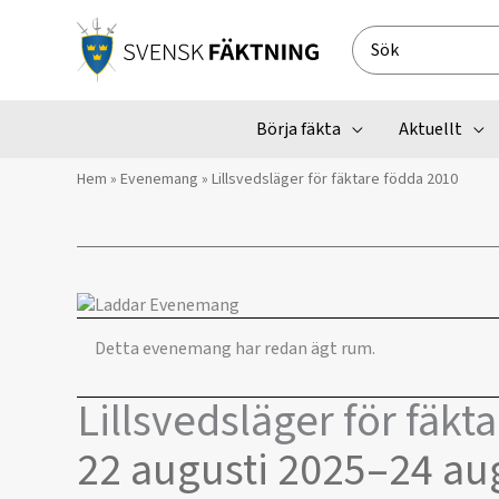
Hoppa
till
Search
innehåll
for:
Börja fäkta
Aktuellt
Hem
»
Evenemang
»
Lillsvedsläger för fäktare födda 2010
Detta evenemang har redan ägt rum.
Lillsvedsläger för fäkt
22 augusti 2025
–
24 au