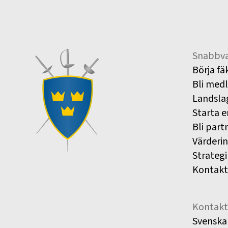
Snabbva
Börja fä
Bli med
Landsla
Starta e
Bli part
Värderi
Strategi
Kontakt
Kontakt
Svenska