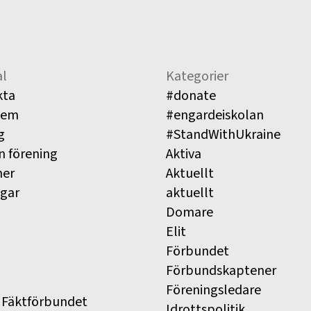
l
Kategorier
kta
#donate
lem
#engardeiskolan
g
#StandWithUkraine
n förening
Aktiva
ner
Aktuellt
ngar
aktuellt
Domare
Elit
Förbundet
Förbundskaptener
Föreningsledare
 Fäktförbundet
Idrottspolitik