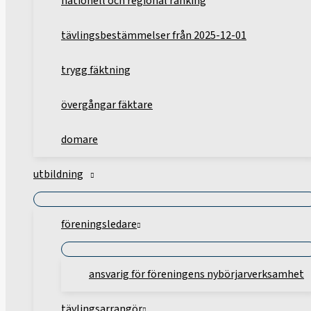
nationell och regional ranking
tävlingsbestämmelser från 2025-12-01
trygg fäktning
övergångar fäktare
domare
utbildning
föreningsledare
ansvarig för föreningens nybörjarverksamhet
tävlingsarrangör