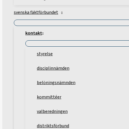
svenska fäktförbundet
kontakt
styrelse
disciplinnämden
belöningsnämnden
kommittéer
valberedningen
distriktsförbund