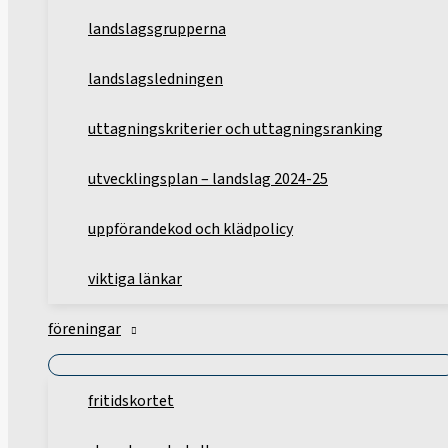
landslagsgrupperna
landslagsledningen
uttagningskriterier och uttagningsranking
utvecklingsplan – landslag 2024-25
uppförandekod och klädpolicy
viktiga länkar
föreningar
fritidskortet