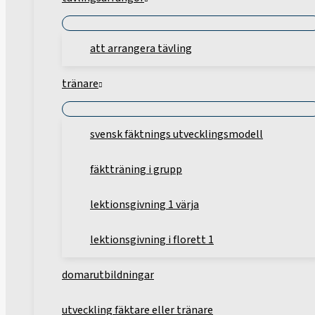
att arrangera tävling
tränare
svensk fäktnings utvecklingsmodell
fäktträning i grupp
lektionsgivning 1 värja
lektionsgivning i florett 1
domarutbildningar
utveckling fäktare eller tränare