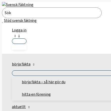
Hoppa
till
Search
innehåll
for:
Stöd svensk fäktning
Logga in
börja fäkta
börja fäkta – så här gör du
hitta en förening
aktuellt