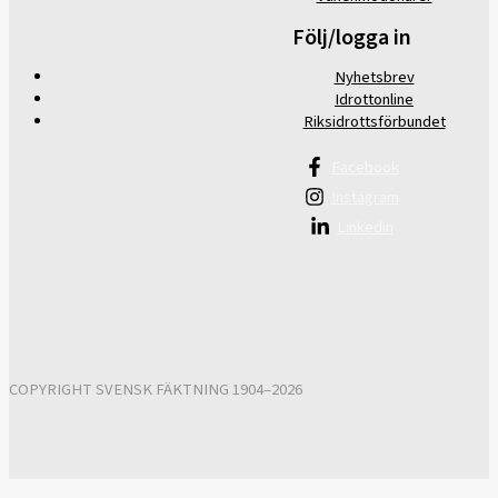
Följ/logga in
Nyhetsbrev
Idrottonline
Riksidrottsförbundet
Facebook
Instagram
Linkedin
COPYRIGHT SVENSK FÄKTNING 1904–2026