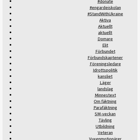
#donate
#engardeiskolan
#StandWithUkraine
Aktiva
Aktuellt
aktuellt
Domare
Elit
Förbundet
Förbundskaptener
Föreningsledare
Idrottspolitik
kansliet
Läger
landslag
Minnestext
Om fäktning
Parafäktning
SM-veckan
Tävling
Utbildning
Veteran
Vuxenmotionärer