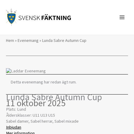
Hoppa
till
innehåll
Hem
»
Evenemang
»
Lunda Sabre Autumn Cup
Detta evenemang har redan ägt rum.
Lunda Sabre Autumn Cup
11 oktober 2025
Plats: Lund
Åldersklasser: U11 U13 U15
Sabel damer, Sabel herrar, Sabel mixade
Inbjudan
Mer information