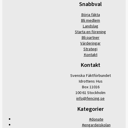
Snabbval
Börja fäkta
Bli medlem
Landslag
Starta en förening
Bli partner
Värderingar
Strategi
Kontakt
Kontakt
Svenska Fäktförbundet
Idrottens Hus
Box 11016
100 61 Stockholm
info@fencing.se
Kategorier
#donate
#engardeiskolan