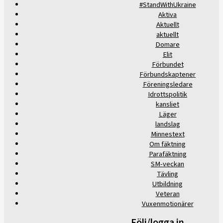
#StandWithUkraine
Aktiva
Aktuellt
aktuellt
Domare
Elit
Förbundet
Förbundskaptener
Föreningsledare
Idrottspolitik
kansliet
Läger
landslag
Minnestext
Om fäktning
Parafäktning
SM-veckan
Tävling
Utbildning
Veteran
Vuxenmotionärer
Följ/logga in