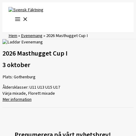
Hoppa
till
innehåll
Hem
»
Evenemang
»
2026 Masthugget Cup I
2026 Masthugget Cup I
3 oktober
Plats: Gothenburg
Åldersklasser: U11 U13 U15 U17
Värja mixade, Florett mixade
Mer information
Prenumerera på vårt nyhetsbrev!