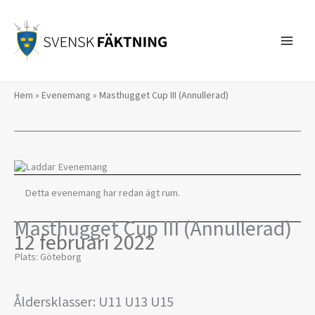
Hoppa
till
innehåll
Hem
»
Evenemang
»
Masthugget Cup III (Annullerad)
Detta evenemang har redan ägt rum.
Masthugget Cup III (Annullerad)
12 februari 2022
Plats: Göteborg
Åldersklasser: U11 U13 U15