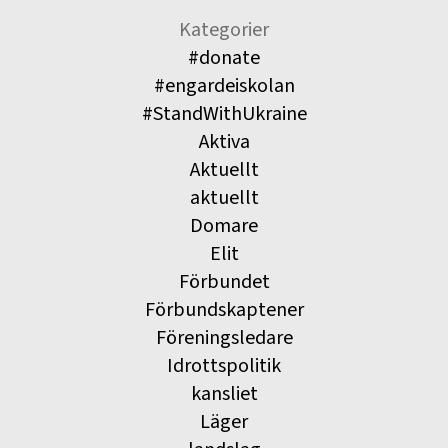
Kategorier
#donate
#engardeiskolan
#StandWithUkraine
Aktiva
Aktuellt
aktuellt
Domare
Elit
Förbundet
Förbundskaptener
Föreningsledare
Idrottspolitik
kansliet
Läger