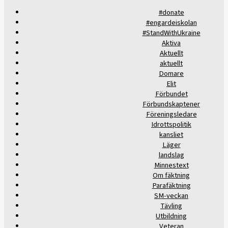
#donate
#engardeiskolan
#StandWithUkraine
Aktiva
Aktuellt
aktuellt
Domare
Elit
Förbundet
Förbundskaptener
Föreningsledare
Idrottspolitik
kansliet
Läger
landslag
Minnestext
Om fäktning
Parafäktning
SM-veckan
Tävling
Utbildning
Veteran