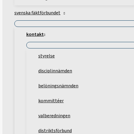
svenska fäktförbundet
kontakt
styrelse
disciplinnämden
belöningsnämnden
kommittéer
valberedningen
distriktsförbund