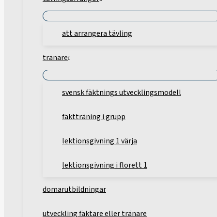
att arrangera tävling
tränare
svensk fäktnings utvecklingsmodell
fäktträning i grupp
lektionsgivning 1 värja
lektionsgivning i florett 1
domarutbildningar
utveckling fäktare eller tränare