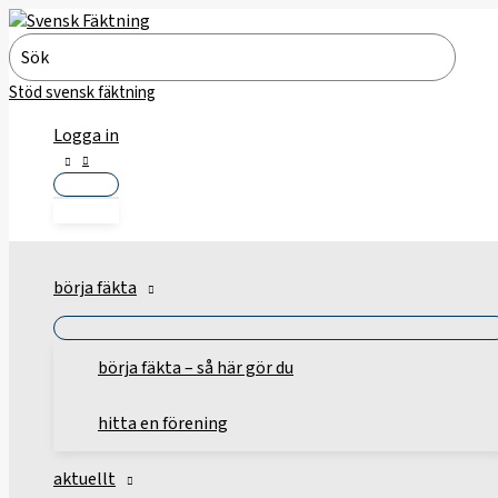
Hoppa
till
Search
innehåll
for:
Stöd svensk fäktning
Logga in
börja fäkta
börja fäkta – så här gör du
hitta en förening
aktuellt