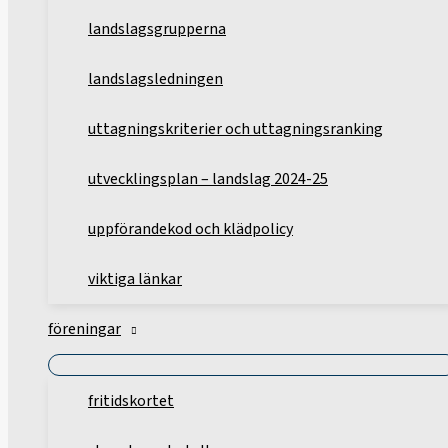
landslagsgrupperna
landslagsledningen
uttagningskriterier och uttagningsranking
utvecklingsplan – landslag 2024-25
uppförandekod och klädpolicy
viktiga länkar
föreningar
fritidskortet