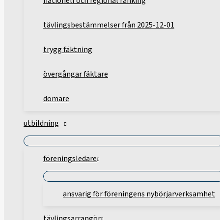
nationell och regional ranking
tävlingsbestämmelser från 2025-12-01
trygg fäktning
övergångar fäktare
domare
utbildning
föreningsledare
ansvarig för föreningens nybörjarverksamhet
tävlingsarrangör