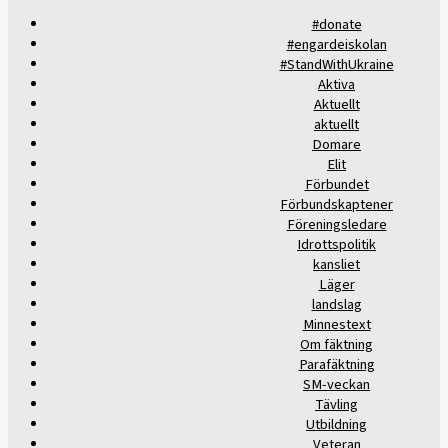
#donate
#engardeiskolan
#StandWithUkraine
Aktiva
Aktuellt
aktuellt
Domare
Elit
Förbundet
Förbundskaptener
Föreningsledare
Idrottspolitik
kansliet
Läger
landslag
Minnestext
Om fäktning
Parafäktning
SM-veckan
Tävling
Utbildning
Veteran