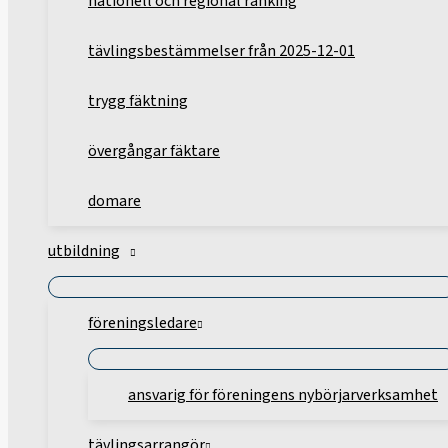
nationell och regional ranking
tävlingsbestämmelser från 2025-12-01
trygg fäktning
övergångar fäktare
domare
utbildning
föreningsledare
ansvarig för föreningens nybörjarverksamhet
tävlingsarrangör