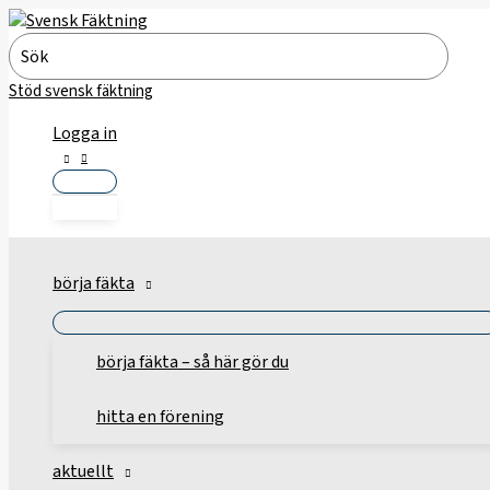
Hoppa
till
Search
innehåll
for:
Stöd svensk fäktning
Logga in
börja fäkta
börja fäkta – så här gör du
hitta en förening
aktuellt