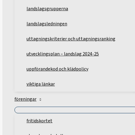
landslagsgrupperna
landslagsledningen
uttagningskriterier och uttagningsranking
utvecklingsplan – landslag 2024-25
uppförandekod och klädpolicy
viktiga länkar
föreningar
fritidskortet