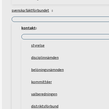
svenska fäktförbundet
kontakt
styrelse
disciplinnämden
belöningsnämnden
kommittéer
valberedningen
distriktsförbund