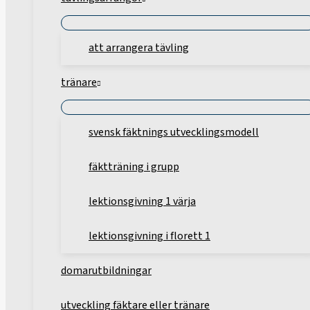
att arrangera tävling
tränare
svensk fäktnings utvecklingsmodell
fäktträning i grupp
lektionsgivning 1 värja
lektionsgivning i florett 1
domarutbildningar
utveckling fäktare eller tränare