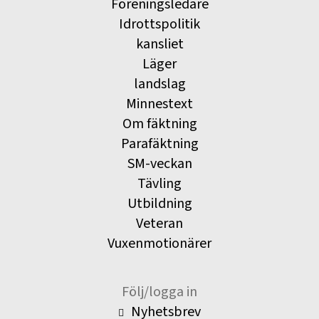
Föreningsledare
Idrottspolitik
kansliet
Läger
landslag
Minnestext
Om fäktning
Parafäktning
SM-veckan
Tävling
Utbildning
Veteran
Vuxenmotionärer
Följ/logga in
Nyhetsbrev