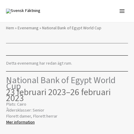
Hoppa
till
innehåll
Hem
»
Evenemang
»
National Bank of Egypt World Cup
Detta evenemang har redan ägt rum.
National Bank of Egypt World
Cup
23 februari 2023
–
26 februari
2023
Plats: Cairo
Åldersklasser: Senior
Florett damer, Florett herrar
Mer information