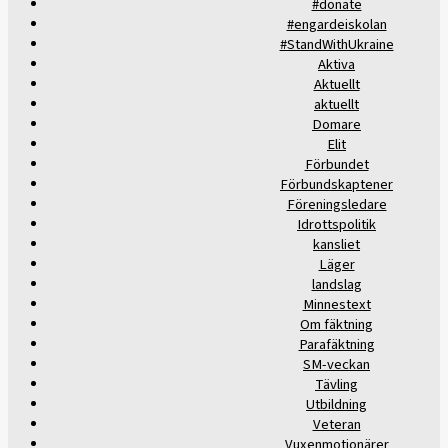
#donate
#engardeiskolan
#StandWithUkraine
Aktiva
Aktuellt
aktuellt
Domare
Elit
Förbundet
Förbundskaptener
Föreningsledare
Idrottspolitik
kansliet
Läger
landslag
Minnestext
Om fäktning
Parafäktning
SM-veckan
Tävling
Utbildning
Veteran
Vuxenmotionärer