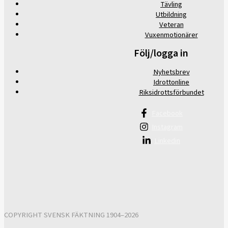
Tävling
Utbildning
Veteran
Vuxenmotionärer
Följ/logga in
Nyhetsbrev
Idrottonline
Riksidrottsförbundet
Facebook
Instagram
Linkedin
COPYRIGHT SVENSK FÄKTNING 1904–2026