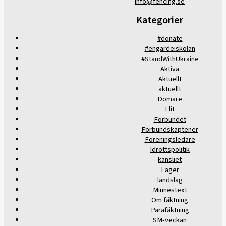
info@fencing.se
Kategorier
#donate
#engardeiskolan
#StandWithUkraine
Aktiva
Aktuellt
aktuellt
Domare
Elit
Förbundet
Förbundskaptener
Föreningsledare
Idrottspolitik
kansliet
Läger
landslag
Minnestext
Om fäktning
Parafäktning
SM-veckan