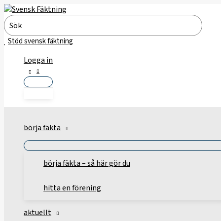
Hoppa
till
Search
innehåll
for:
Stöd svensk fäktning
Logga in
börja fäkta
börja fäkta – så här gör du
hitta en förening
aktuellt