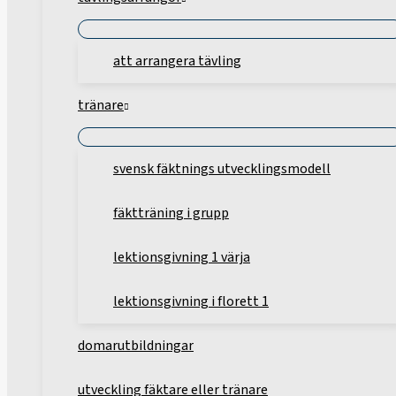
att arrangera tävling
tränare
svensk fäktnings utvecklingsmodell
fäktträning i grupp
lektionsgivning 1 värja
lektionsgivning i florett 1
domarutbildningar
utveckling fäktare eller tränare