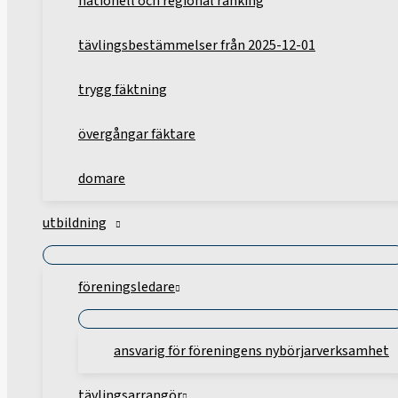
nationell och regional ranking
tävlingsbestämmelser från 2025-12-01
trygg fäktning
övergångar fäktare
domare
utbildning
föreningsledare
ansvarig för föreningens nybörjarverksamhet
tävlingsarrangör