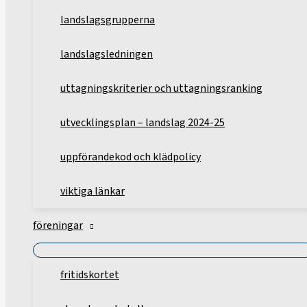
landslagsgrupperna
landslagsledningen
uttagningskriterier och uttagningsranking
utvecklingsplan – landslag 2024-25
uppförandekod och klädpolicy
viktiga länkar
föreningar
fritidskortet