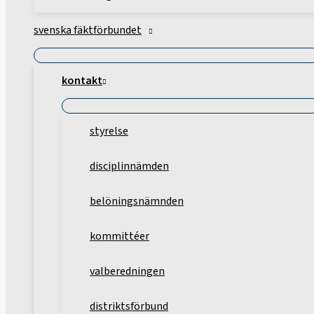
svenska fäktförbundet
kontakt
styrelse
disciplinnämden
belöningsnämnden
kommittéer
valberedningen
distriktsförbund