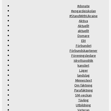
#donate
#engardeiskolan
#StandWithUkraine
Aktiva
Aktuellt
aktuellt
Domare
Elit
Förbundet
Förbundskaptener
Föreningsledare
Idrottspolitik
kansliet
Läger
landslag
Minnestext
Om fäktning
Parafäktning
SM-veckan
Tävling
Utbildning
Veteran