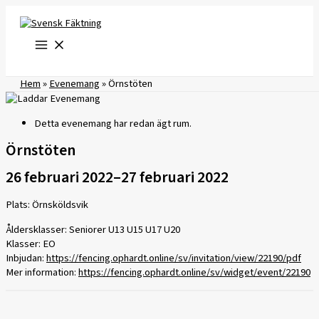
Hoppa
till
innehåll
Hem
»
Evenemang
»
Örnstöten
Detta evenemang har redan ägt rum.
Örnstöten
26 februari 2022
–
27 februari 2022
Plats: Örnsköldsvik
Åldersklasser: Seniorer U13 U15 U17 U20
Klasser: EO
Inbjudan:
https://fencing.ophardt.online/sv/invitation/view/22190/pdf
Mer information:
https://fencing.ophardt.online/sv/widget/event/22190