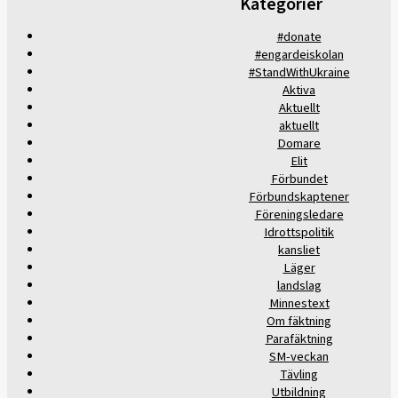
Kategorier
#donate
#engardeiskolan
#StandWithUkraine
Aktiva
Aktuellt
aktuellt
Domare
Elit
Förbundet
Förbundskaptener
Föreningsledare
Idrottspolitik
kansliet
Läger
landslag
Minnestext
Om fäktning
Parafäktning
SM-veckan
Tävling
Utbildning