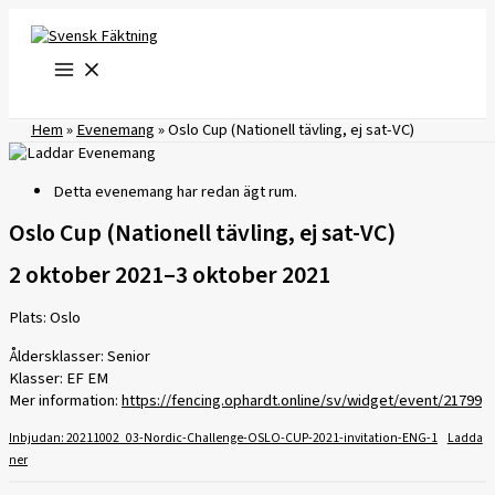
Hoppa
till
innehåll
Hem
»
Evenemang
»
Oslo Cup (Nationell tävling, ej sat-VC)
Detta evenemang har redan ägt rum.
Oslo Cup (Nationell tävling, ej sat-VC)
2 oktober 2021
–
3 oktober 2021
Plats: Oslo
Åldersklasser: Senior
Klasser: EF EM
Mer information:
https://fencing.ophardt.online/sv/widget/event/21799
Inbjudan: 20211002_03-Nordic-Challenge-OSLO-CUP-2021-invitation-ENG-1
Ladda
ner