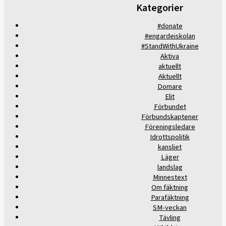
Kategorier
#donate
#engardeiskolan
#StandWithUkraine
Aktiva
aktuellt
Aktuellt
Domare
Elit
Förbundet
Förbundskaptener
Föreningsledare
Idrottspolitik
kansliet
Läger
landslag
Minnestext
Om fäktning
Parafäktning
SM-veckan
Tävling