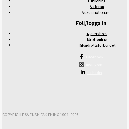
Utbildning
Veteran
Vuxenmotionärer
Följ/logga in
Nyhetsbrev
Idrottonline
Riksidrottsförbundet
Facebook
Instagram
Linkedin
COPYRIGHT SVENSK FÄKTNING 1904–2026