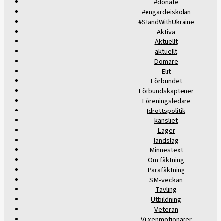
#donate
#engardeiskolan
#StandWithUkraine
Aktiva
Aktuellt
aktuellt
Domare
Elit
Förbundet
Förbundskaptener
Föreningsledare
Idrottspolitik
kansliet
Läger
landslag
Minnestext
Om fäktning
Parafäktning
SM-veckan
Tävling
Utbildning
Veteran
Vuxenmotionärer