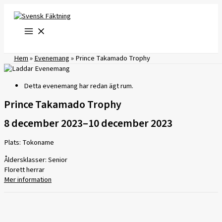
Hoppa
till
innehåll
Hem
»
Evenemang
»
Prince Takamado Trophy
Detta evenemang har redan ägt rum.
Prince Takamado Trophy
8 december 2023
–
10 december 2023
Plats: Tokoname
Åldersklasser: Senior
Florett herrar
Mer information