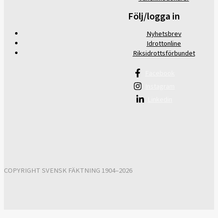
Följ/logga in
Nyhetsbrev
Idrottonline
Riksidrottsförbundet
Facebook
Instagram
Linkedin
COPYRIGHT SVENSK FÄKTNING 1904–2026