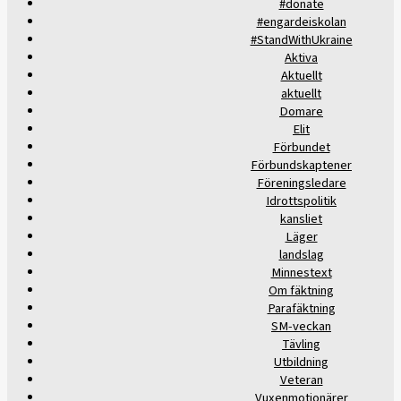
#donate
#engardeiskolan
#StandWithUkraine
Aktiva
Aktuellt
aktuellt
Domare
Elit
Förbundet
Förbundskaptener
Föreningsledare
Idrottspolitik
kansliet
Läger
landslag
Minnestext
Om fäktning
Parafäktning
SM-veckan
Tävling
Utbildning
Veteran
Vuxenmotionärer