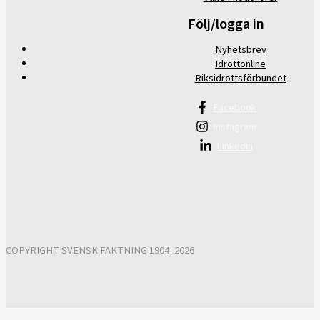
Följ/logga in
Nyhetsbrev
Idrottonline
Riksidrottsförbundet
Facebook
Instagram
Linkedin
COPYRIGHT SVENSK FÄKTNING 1904–2026