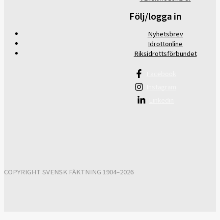
Följ/logga in
Nyhetsbrev
Idrottonline
Riksidrottsförbundet
Facebook
Instagram
Linkedin
COPYRIGHT SVENSK FÄKTNING 1904–2026