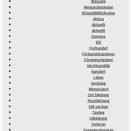
#donate
#engardeiskolan
#StandWithUkraine
Aktiva
Aktuellt
aktuellt
Domare
Elit
Förbundet
Förbundskaptener
Föreningsledare
Idrottspolitik
kansliet
Läger
landslag
Minnestext
Om fäktning
Parafäktning
SM-veckan
Tävling
Utbildning
Veteran
Vuxenmotionärer