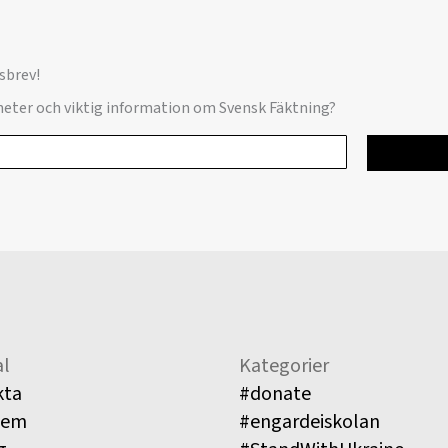
sbrev!
yheter och viktig information om Svensk Fäktning?
l
Kategorier
kta
#donate
lem
#engardeiskolan