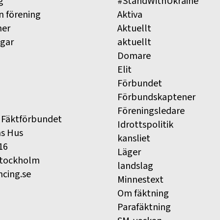
g
#StandWithUkraine
n förening
Aktiva
ner
Aktuellt
ngar
aktuellt
Domare
Elit
Förbundet
Förbundskaptener
Föreningsledare
 Fäktförbundet
Idrottspolitik
ns Hus
kansliet
16
Läger
Stockholm
landslag
ncing.se
Minnestext
Om fäktning
Parafäktning