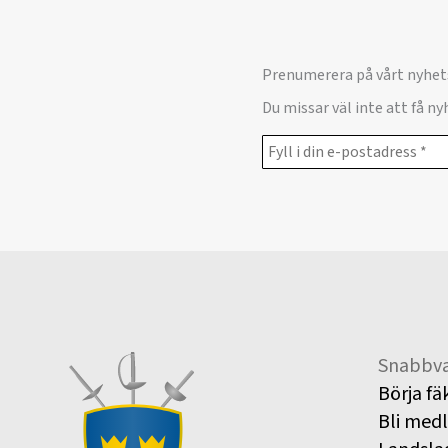
Prenumerera på vårt nyhet
Du missar väl inte att få n
Snabbva
Börja fä
Bli med