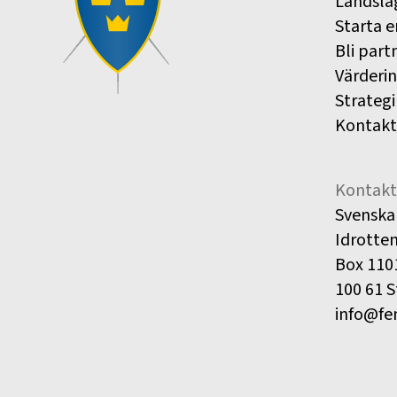
Landsla
Starta e
Bli part
Värderi
Strategi
Kontakt
Kontakt
Svenska
Idrotte
Box 110
100 61 
info@fe