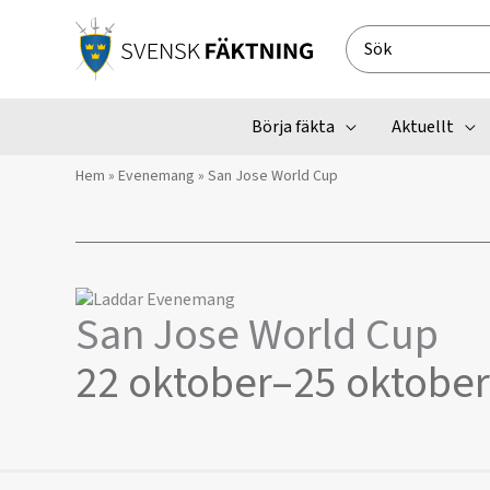
Hoppa
till
Search
innehåll
for:
Börja fäkta
Aktuellt
Hem
»
Evenemang
»
San Jose World Cup
San Jose World Cup
22 oktober
–
25 oktober