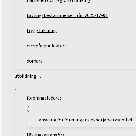
nationell och regional ranking
tävlingsbestämmelser från 2025-12-01
trygg fäktning
övergångar fäktare
domare
utbildning
föreningsledare
ansvarig för föreningens nybörjarverksamhet
tävlingsarrangör