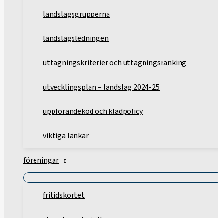
landslagsgrupperna
landslagsledningen
uttagningskriterier och uttagningsranking
utvecklingsplan – landslag 2024-25
uppförandekod och klädpolicy
viktiga länkar
föreningar
fritidskortet