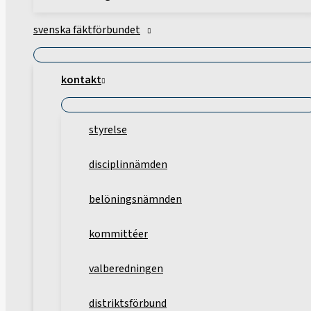
svenska fäktförbundet
kontakt
styrelse
disciplinnämden
belöningsnämnden
kommittéer
valberedningen
distriktsförbund