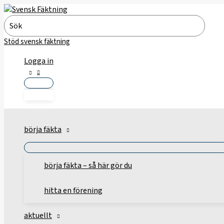
Hoppa
till
Search
innehåll
for:
Stöd svensk fäktning
Logga in
börja fäkta
börja fäkta – så här gör du
hitta en förening
aktuellt