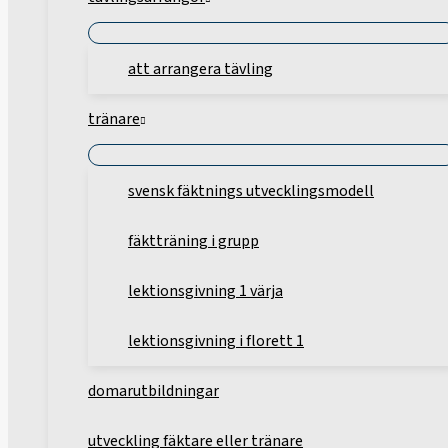
att arrangera tävling
tränare
svensk fäktnings utvecklingsmodell
fäktträning i grupp
lektionsgivning 1 värja
lektionsgivning i florett 1
domarutbildningar
utveckling fäktare eller tränare