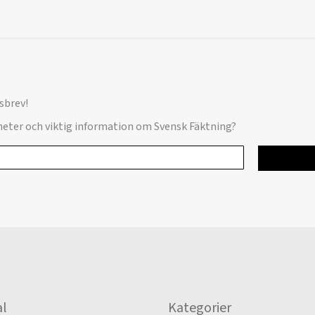
sbrev!
yheter och viktig information om Svensk Fäktning?
l
Kategorier