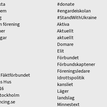
kta
#donate
lem
#engardeiskolan
g
#StandWithUkraine
n förening
Aktiva
ner
Aktuellt
ngar
aktuellt
Domare
Elit
Förbundet
Förbundskaptener
Föreningsledare
 Fäktförbundet
Idrottspolitik
ns Hus
kansliet
16
Läger
Stockholm
landslag
ncing.se
Minnestext