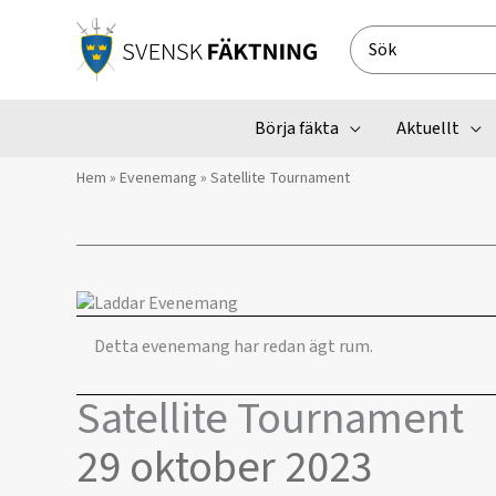
Hoppa
till
Search
innehåll
for:
Börja fäkta
Aktuellt
Hem
»
Evenemang
»
Satellite Tournament
Detta evenemang har redan ägt rum.
Satellite Tournament
29 oktober 2023