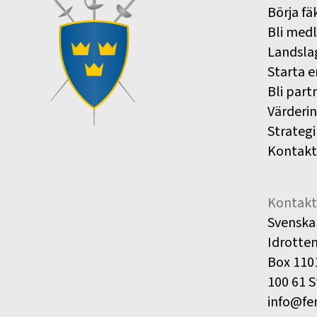
Börja fä
Bli med
Landsla
Starta e
Bli part
Värderi
Strategi
Kontakt
Kontakt
Svenska
Idrotte
Box 110
100 61 
info@fe