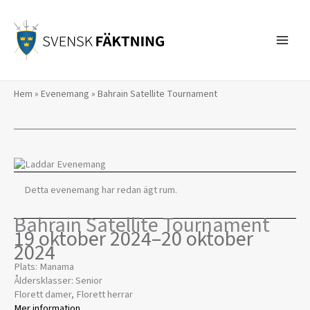
Hoppa
till
innehåll
Hem
»
Evenemang
»
Bahrain Satellite Tournament
Detta evenemang har redan ägt rum.
Bahrain Satellite Tournament
19 oktober 2024
–
20 oktober
2024
Plats: Manama
Åldersklasser: Senior
Florett damer, Florett herrar
Mer information