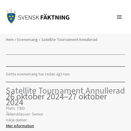
Hoppa
till
innehåll
Hem
»
Evenemang
»
Satellite Tournament Annullerad
Detta evenemang har redan ägt rum.
Satellite Tournament Annullerad
26 oktober 2024
–
27 oktober
2024
Plats: TBD
Åldersklasser: Senior
Värja damer
Mer information