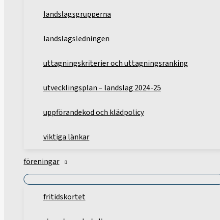
landslagsgrupperna
landslagsledningen
uttagningskriterier och uttagningsranking
utvecklingsplan – landslag 2024-25
uppförandekod och klädpolicy
viktiga länkar
föreningar
fritidskortet