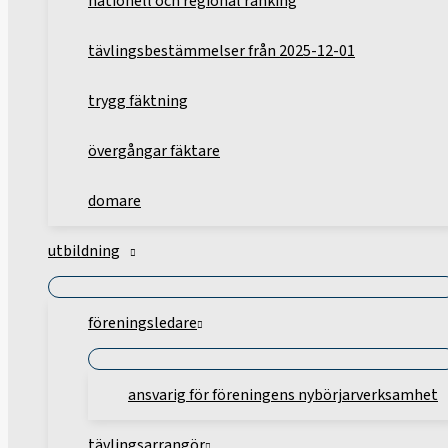
nationell och regional ranking
tävlingsbestämmelser från 2025-12-01
trygg fäktning
övergångar fäktare
domare
utbildning
föreningsledare
ansvarig för föreningens nybörjarverksamhet
tävlingsarrangör