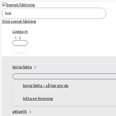
Hoppa
till
Search
innehåll
for:
Stöd svensk fäktning
Logga in
börja fäkta
börja fäkta – så här gör du
hitta en förening
aktuellt