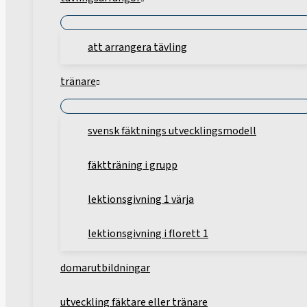
att arrangera tävling
tränare
svensk fäktnings utvecklingsmodell
fäktträning i grupp
lektionsgivning 1 värja
lektionsgivning i florett 1
domarutbildningar
utveckling fäktare eller tränare