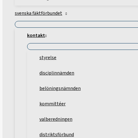
svenska fäktförbundet
kontakt
styrelse
disciplinnämden
belöningsnämnden
kommittéer
valberedningen
distriktsförbund