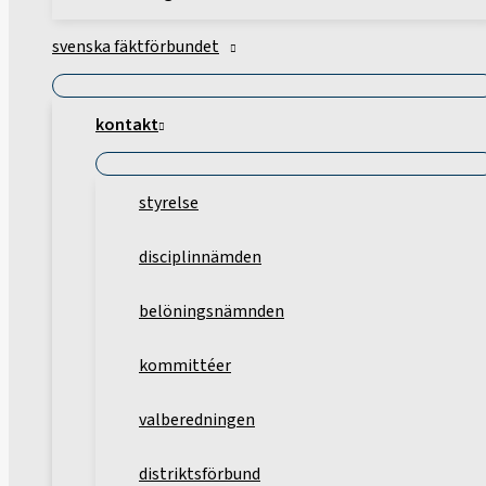
svenska fäktförbundet
kontakt
styrelse
disciplinnämden
belöningsnämnden
kommittéer
valberedningen
distriktsförbund