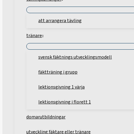
att arrangera tävling
tränare
svensk fäktnings utvecklingsmodell
fäktträning i grupp
lektionsgivning 1 värja
lektionsgivning i florett 1
domarutbildningar
utveckling fäktare eller tränare