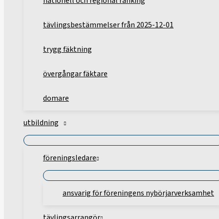
nationell och regional ranking
tävlingsbestämmelser från 2025-12-01
trygg fäktning
övergångar fäktare
domare
utbildning
föreningsledare
ansvarig för föreningens nybörjarverksamhet
tävlingsarrangör