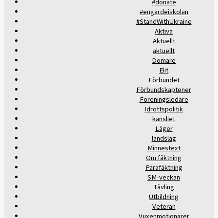
#donate
#engardeiskolan
#StandWithUkraine
Aktiva
Aktuellt
aktuellt
Domare
Elit
Förbundet
Förbundskaptener
Föreningsledare
Idrottspolitik
kansliet
Läger
landslag
Minnestext
Om fäktning
Parafäktning
SM-veckan
Tävling
Utbildning
Veteran
Vuxenmotionärer