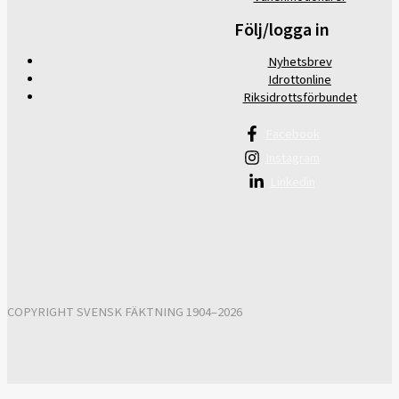
Följ/logga in
Nyhetsbrev
Idrottonline
Riksidrottsförbundet
Facebook
Instagram
Linkedin
COPYRIGHT SVENSK FÄKTNING 1904–2026