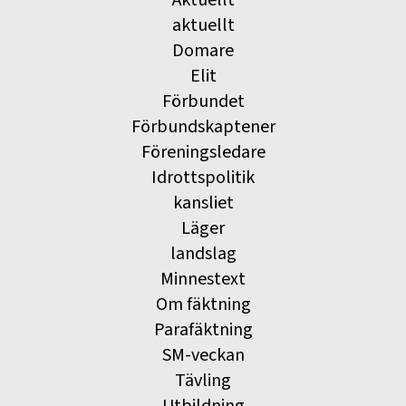
Aktuellt
aktuellt
Domare
Elit
Förbundet
Förbundskaptener
Föreningsledare
Idrottspolitik
kansliet
Läger
landslag
Minnestext
Om fäktning
Parafäktning
SM-veckan
Tävling