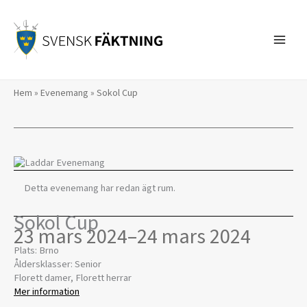
Hoppa
till
innehåll
Hem
»
Evenemang
»
Sokol Cup
Detta evenemang har redan ägt rum.
Sokol Cup
23 mars 2024
–
24 mars 2024
Plats: Brno
Åldersklasser: Senior
Florett damer, Florett herrar
Mer information