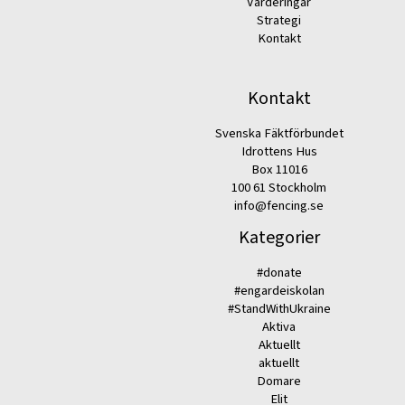
Värderingar
Strategi
Kontakt
Kontakt
Svenska Fäktförbundet
Idrottens Hus
Box 11016
100 61 Stockholm
info@fencing.se
Kategorier
#donate
#engardeiskolan
#StandWithUkraine
Aktiva
Aktuellt
aktuellt
Domare
Elit