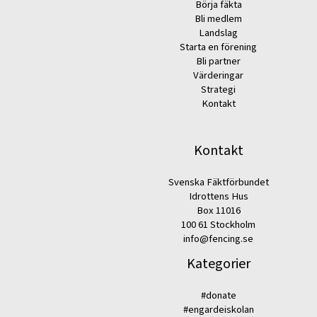
Börja fäkta
Bli medlem
Landslag
Starta en förening
Bli partner
Värderingar
Strategi
Kontakt
Kontakt
Svenska Fäktförbundet
Idrottens Hus
Box 11016
100 61 Stockholm
info@fencing.se
Kategorier
#donate
#engardeiskolan