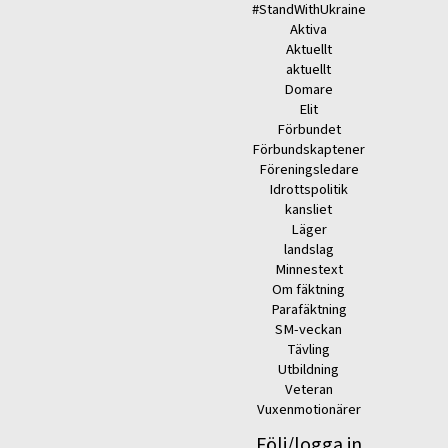
#StandWithUkraine
Aktiva
Aktuellt
aktuellt
Domare
Elit
Förbundet
Förbundskaptener
Föreningsledare
Idrottspolitik
kansliet
Läger
landslag
Minnestext
Om fäktning
Parafäktning
SM-veckan
Tävling
Utbildning
Veteran
Vuxenmotionärer
Följ/logga in