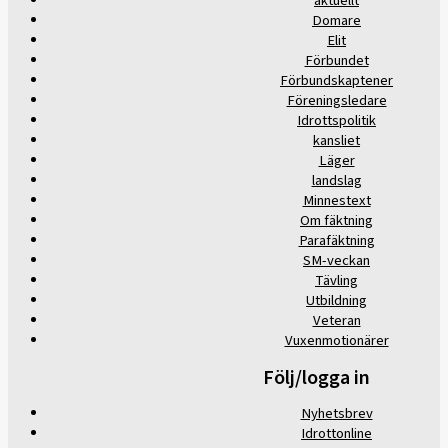
aktuellt
Domare
Elit
Förbundet
Förbundskaptener
Föreningsledare
Idrottspolitik
kansliet
Läger
landslag
Minnestext
Om fäktning
Parafäktning
SM-veckan
Tävling
Utbildning
Veteran
Vuxenmotionärer
Följ/logga in
Nyhetsbrev
Idrottonline