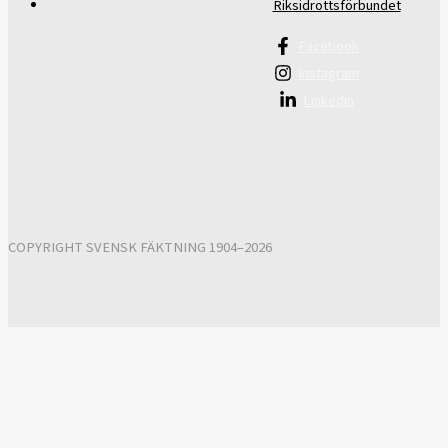
Riksidrottsförbundet
Facebook
Instagram
Linkedin
COPYRIGHT SVENSK FÄKTNING 1904–2026