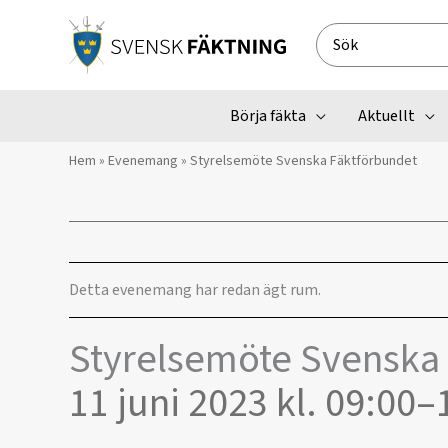
Hoppa
till
Search
innehåll
for:
Börja fäkta
Aktuellt
Hem
»
Evenemang
»
Styrelsemöte Svenska Fäktförbundet
Detta evenemang har redan ägt rum.
Styrelsemöte Svenska
11 juni 2023 kl. 09:00
–