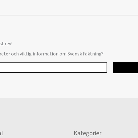
sbrev!
yheter och viktig information om Svensk Fäktning?
l
Kategorier