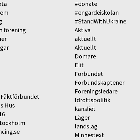
kta
#donate
lem
#engardeiskolan
g
#StandWithUkraine
n förening
Aktiva
ner
aktuellt
ngar
Aktuellt
Domare
Elit
Förbundet
Förbundskaptener
Föreningsledare
 Fäktförbundet
Idrottspolitik
ns Hus
kansliet
16
Läger
Stockholm
landslag
ncing.se
Minnestext