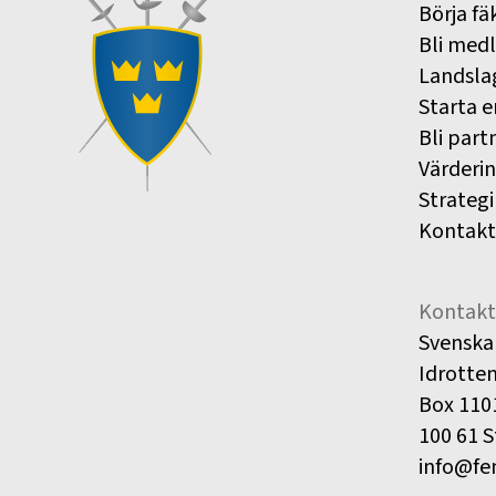
Börja fä
Bli med
Landsla
Starta e
Bli part
Värderi
Strategi
Kontakt
Kontakt
Svenska
Idrotte
Box 110
100 61 
info@fe