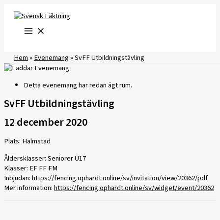
Hoppa
till
innehåll
Hem
»
Evenemang
»
SvFF Utbildningstävling
Detta evenemang har redan ägt rum.
SvFF Utbildningstävling
12 december 2020
Plats: Halmstad
Åldersklasser: Seniorer U17
Klasser: EF FF FM
Inbjudan:
https://fencing.ophardt.online/sv/invitation/view/20362/pdf
Mer information:
https://fencing.ophardt.online/sv/widget/event/20362