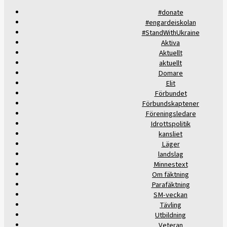
#donate
#engardeiskolan
#StandWithUkraine
Aktiva
Aktuellt
aktuellt
Domare
Elit
Förbundet
Förbundskaptener
Föreningsledare
Idrottspolitik
kansliet
Läger
landslag
Minnestext
Om fäktning
Parafäktning
SM-veckan
Tävling
Utbildning
Veteran