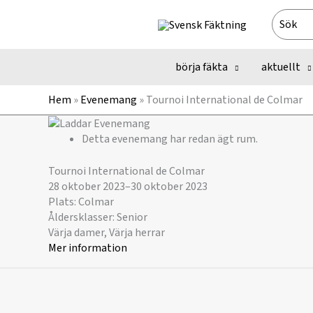
Hoppa
Search
till
for:
innehåll
börja fäkta
aktuellt
Hem
»
Evenemang
»
Tournoi International de Colmar
Detta evenemang har redan ägt rum.
Tournoi International de Colmar
28 oktober 2023
–
30 oktober 2023
Plats: Colmar
Åldersklasser: Senior
Värja damer, Värja herrar
Mer information