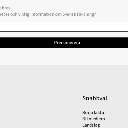
sbrev!
yheter och viktig information om Svensk Fäktning?
Snabbval
Börja fäkta
Bli medlem
Landslag