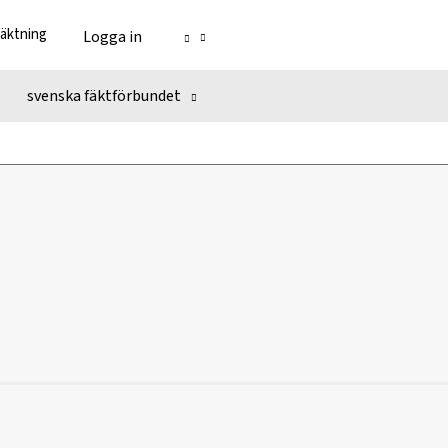
fäktning
Logga in
svenska fäktförbundet