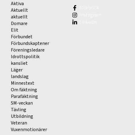
Aktiva
Facebook
Aktuellt
Instagram
aktuellt
Linkedin
Domare
Elit
Förbundet
Förbundskaptener
Föreningsledare
Idrottspolitik
kansliet
Läger
landslag
Minnestext
Om fäktning
Parafäktning
SM-veckan
Tävling
Utbildning
Veteran
Vuxenmotionärer