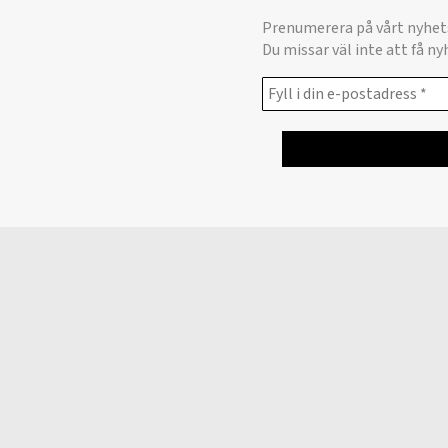
Prenumerera på vårt nyhet
Du missar väl inte att få n