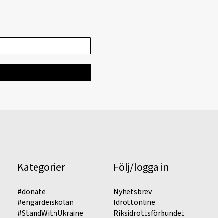
Kategorier
Följ/logga in
#donate
Nyhetsbrev
#engardeiskolan
Idrottonline
#StandWithUkraine
Riksidrottsförbundet