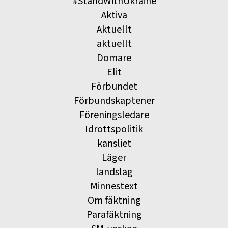
#StandWithUkraine
Aktiva
Aktuellt
aktuellt
Domare
Elit
Förbundet
Förbundskaptener
Föreningsledare
Idrottspolitik
kansliet
Läger
landslag
Minnestext
Om fäktning
Parafäktning