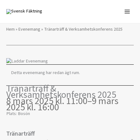
Hoppa
till
innehåll
Hem
»
Evenemang
»
Tränarträff & Verksamhetskonferens 2025
Detta evenemang har redan ägt rum.
Tränarträff &
Verksamhetskonferens 2025
8 mars 2025 kl. 11:00
–
9 mars
2025 kl. 16:00
Plats: Bosön
Tränarträff