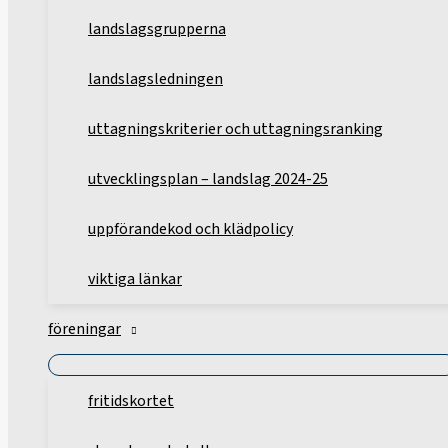
landslagsgrupperna
landslagsledningen
uttagningskriterier och uttagningsranking
utvecklingsplan – landslag 2024-25
uppförandekod och klädpolicy
viktiga länkar
föreningar
fritidskortet