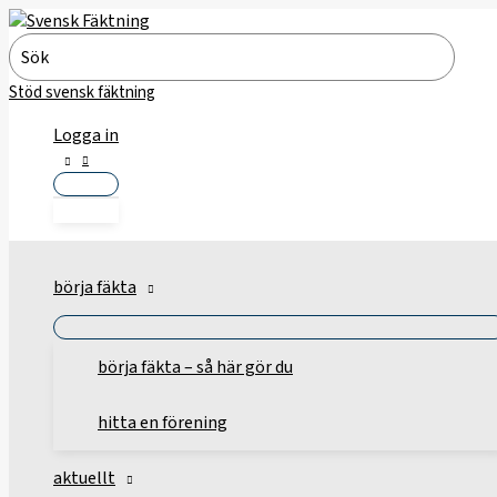
Hoppa
till
Search
innehåll
for:
Stöd svensk fäktning
Logga in
börja fäkta
börja fäkta – så här gör du
hitta en förening
aktuellt