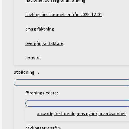
nationell och regional ranking
tävlingsbestämmelser från 2025-12-01
trygg fäktning
övergångar fäktare
domare
utbildning
föreningsledare
ansvarig för föreningens nybörjarverksamhet
tävlingsarrangör