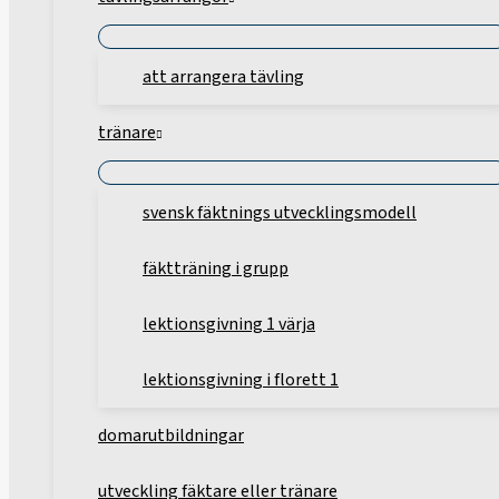
att arrangera tävling
tränare
svensk fäktnings utvecklingsmodell
fäktträning i grupp
lektionsgivning 1 värja
lektionsgivning i florett 1
domarutbildningar
utveckling fäktare eller tränare