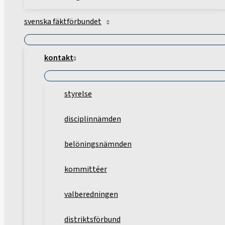
svenska fäktförbundet
kontakt
styrelse
disciplinnämden
belöningsnämnden
kommittéer
valberedningen
distriktsförbund