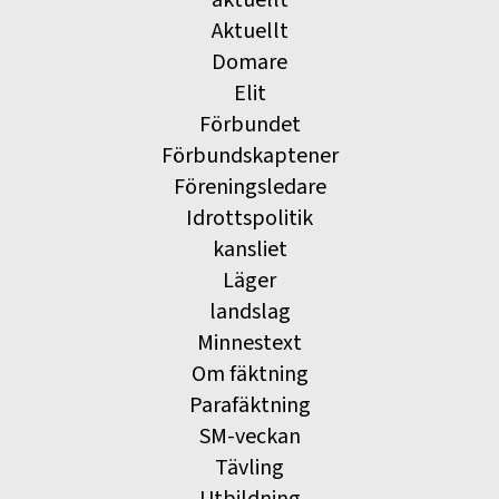
aktuellt
Aktuellt
Domare
Elit
Förbundet
Förbundskaptener
Föreningsledare
Idrottspolitik
kansliet
Läger
landslag
Minnestext
Om fäktning
Parafäktning
SM-veckan
Tävling