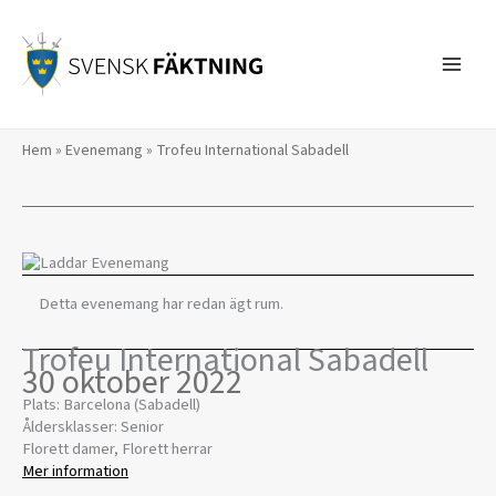
Hoppa
till
innehåll
Hem
»
Evenemang
»
Trofeu International Sabadell
Detta evenemang har redan ägt rum.
Trofeu International Sabadell
30 oktober 2022
Plats: Barcelona (Sabadell)
Åldersklasser: Senior
Florett damer, Florett herrar
Mer information