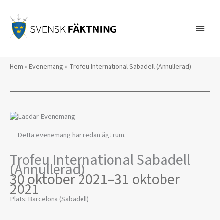
Hoppa
till
innehåll
Hem
»
Evenemang
»
Trofeu International Sabadell (Annullerad)
Detta evenemang har redan ägt rum.
Trofeu International Sabadell
(Annullerad)
30 oktober 2021
–
31 oktober
2021
Plats: Barcelona (Sabadell)