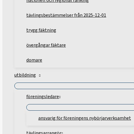
nationell och regional ranking
tävlingsbestämmelser från 2025-12-01
trygg fäktning
övergångar fäktare
domare
utbildning
föreningsledare
ansvarig för föreningens nybörjarverksamhet
tävlingsarrangör