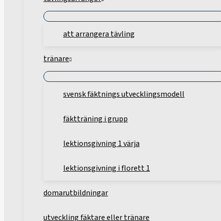
att arrangera tävling
tränare
svensk fäktnings utvecklingsmodell
fäktträning i grupp
lektionsgivning 1 värja
lektionsgivning i florett 1
domarutbildningar
utveckling fäktare eller tränare