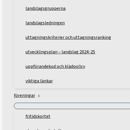
landslagsgrupperna
landslagsledningen
uttagningskriterier och uttagningsranking
utvecklingsplan – landslag 2024-25
uppförandekod och klädpolicy
viktiga länkar
föreningar
fritidskortet