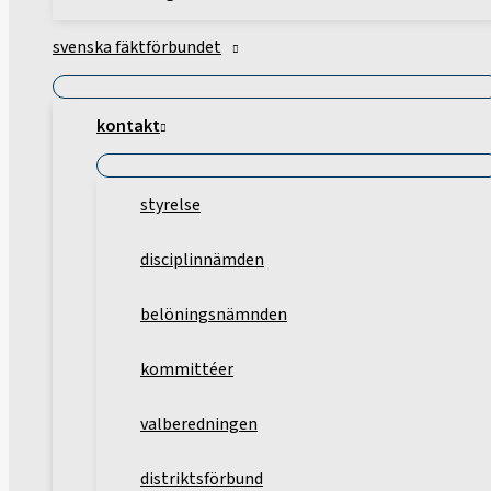
svenska fäktförbundet
kontakt
styrelse
disciplinnämden
belöningsnämnden
kommittéer
valberedningen
distriktsförbund