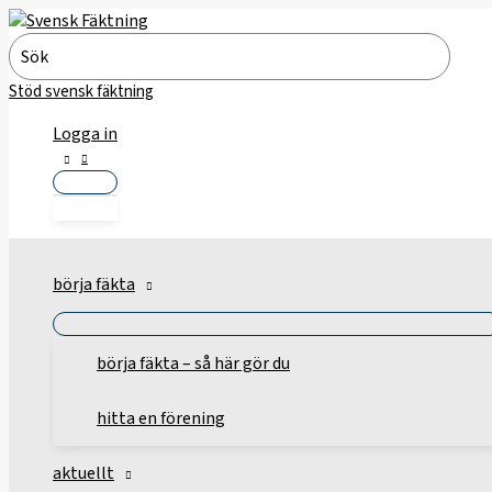
Hoppa
till
Search
innehåll
for:
Stöd svensk fäktning
Logga in
börja fäkta
börja fäkta – så här gör du
hitta en förening
aktuellt