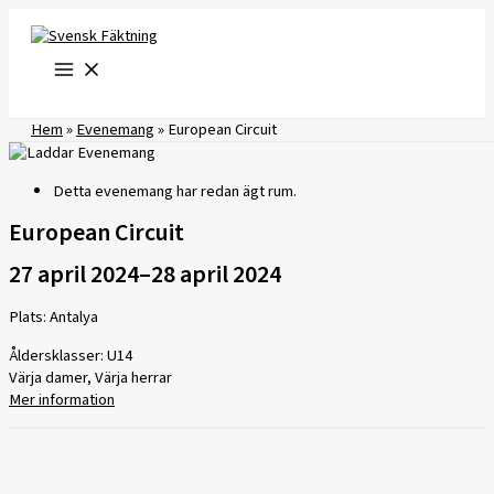
Hoppa
till
innehåll
Hem
»
Evenemang
»
European Circuit
Detta evenemang har redan ägt rum.
European Circuit
27 april 2024
–
28 april 2024
Plats: Antalya
Åldersklasser: U14
Värja damer, Värja herrar
Mer information