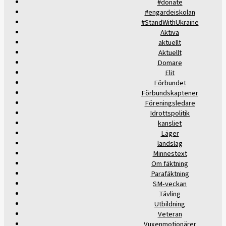
#donate
#engardeiskolan
#StandWithUkraine
Aktiva
aktuellt
Aktuellt
Domare
Elit
Förbundet
Förbundskaptener
Föreningsledare
Idrottspolitik
kansliet
Läger
landslag
Minnestext
Om fäktning
Parafäktning
SM-veckan
Tävling
Utbildning
Veteran
Vuxenmotionärer