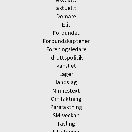
Aktuellt
aktuellt
Domare
Elit
Förbundet
Förbundskaptener
Föreningsledare
Idrottspolitik
kansliet
Läger
landslag
Minnestext
Om fäktning
Parafäktning
SM-veckan
Tävling