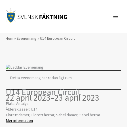
Hoppa
till
innehåll
Hem
»
Evenemang
»
U14 European Circuit
Detta evenemang har redan ägt rum.
U14 European Circuit
22 april 2023
–
23 april 2023
Plats: Antalya
Åldersklasser: U14
Florett damer, Florett herrar, Sabel damer, Sabel herrar
Mer information