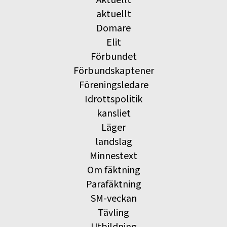
Aktuellt
aktuellt
Domare
Elit
Förbundet
Förbundskaptener
Föreningsledare
Idrottspolitik
kansliet
Läger
landslag
Minnestext
Om fäktning
Parafäktning
SM-veckan
Tävling