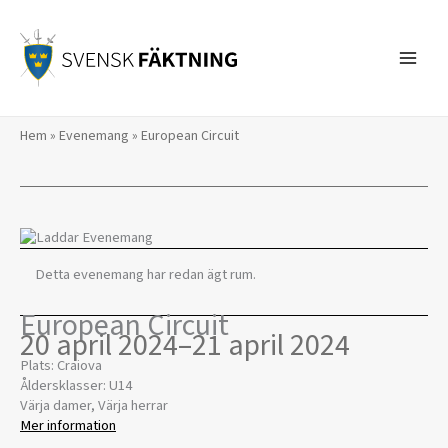
Hoppa
till
innehåll
Hem
»
Evenemang
»
European Circuit
Detta evenemang har redan ägt rum.
European Circuit
20 april 2024
–
21 april 2024
Plats: Craiova
Åldersklasser: U14
Värja damer, Värja herrar
Mer information