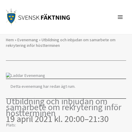
Hoppa
till
innehåll
Hem
»
Evenemang
»
Utbildning och inbjudan om samarbete om
rekrytering inför höstterminen
Detta evenemang har redan ägt rum.
Utbildning och inbjudan om
samarbete om rekrytering inför
höstterminen
19 april 2021 kl. 20:00
–
21:30
Plats: