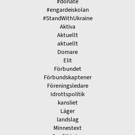
#donate
#engardeiskolan
#StandWithUkraine
Aktiva
Aktuellt
aktuellt
Domare
Elit
Förbundet
Förbundskaptener
Föreningsledare
Idrottspolitik
kansliet
Läger
landslag
Minnestext