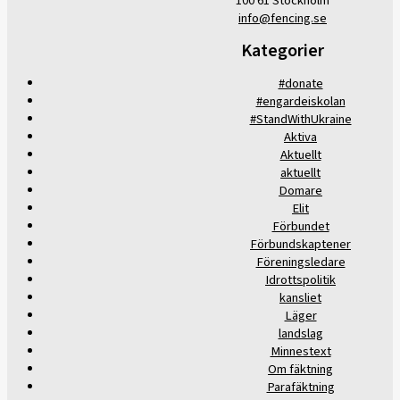
100 61 Stockholm
info@fencing.se
Kategorier
#donate
#engardeiskolan
#StandWithUkraine
Aktiva
Aktuellt
aktuellt
Domare
Elit
Förbundet
Förbundskaptener
Föreningsledare
Idrottspolitik
kansliet
Läger
landslag
Minnestext
Om fäktning
Parafäktning