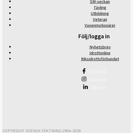
SM-veckan
Tävling
Utbildning
Veteran
Vuxenmotionärer
Följ/logga in
Nyhetsbrev
Idrottonline
Riksidrottsförbundet
Facebook
Instagram
Linkedin
COPYRIGHT SVENSK FÄKTNING 1904–2026