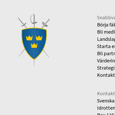
Snabbva
Börja fä
Bli med
Landsla
Starta e
Bli part
Värderi
Strategi
Kontakt
Kontakt
Svenska
Idrotte