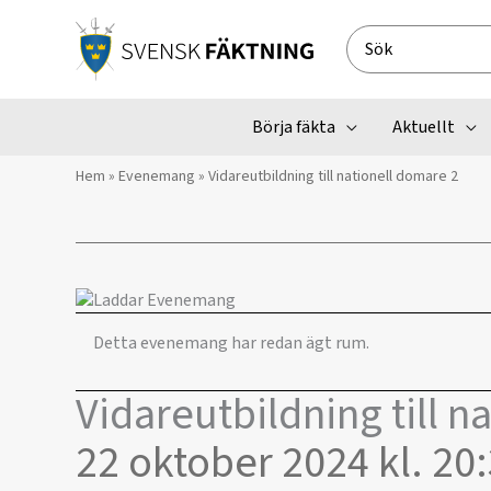
Hoppa
till
Search
innehåll
for:
Börja fäkta
Aktuellt
Hem
»
Evenemang
»
Vidareutbildning till nationell domare 2
Detta evenemang har redan ägt rum.
Vidareutbildning till n
22 oktober 2024 kl. 20