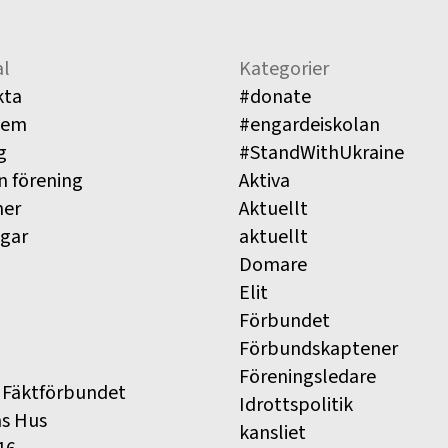
l
Kategorier
kta
#donate
lem
#engardeiskolan
g
#StandWithUkraine
n förening
Aktiva
ner
Aktuellt
ngar
aktuellt
Domare
Elit
Förbundet
Förbundskaptener
Föreningsledare
 Fäktförbundet
Idrottspolitik
ns Hus
kansliet