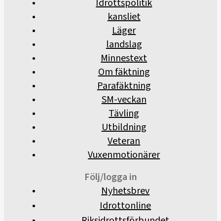
Idrottspolitik
kansliet
Läger
landslag
Minnestext
Om fäktning
Parafäktning
SM-veckan
Tävling
Utbildning
Veteran
Vuxenmotionärer
Följ/logga in
Nyhetsbrev
Idrottonline
Riksidrottsförbundet