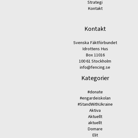
Strategi
Kontakt
Kontakt
Svenska Fäktförbundet
Idrottens Hus
Box 11016
100 61 Stockholm
info@fencing.se
Kategorier
#donate
#engardeiskolan
#StandWithUkraine
Aktiva
Aktuellt
aktuellt
Domare
Elit