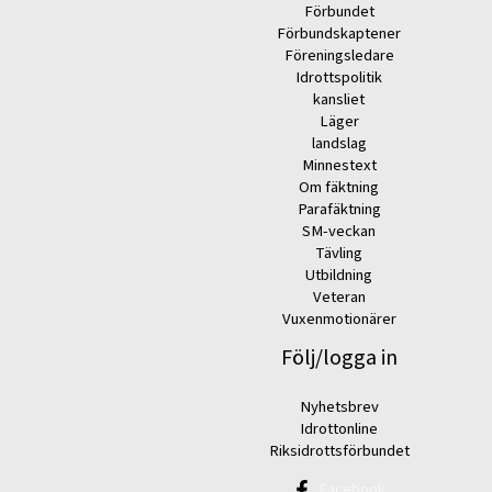
Förbundet
Förbundskaptener
Föreningsledare
Idrottspolitik
kansliet
Läger
landslag
Minnestext
Om fäktning
Parafäktning
SM-veckan
Tävling
Utbildning
Veteran
Vuxenmotionärer
Följ/logga in
Nyhetsbrev
Idrottonline
Riksidrottsförbundet
Facebook