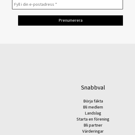
Snabbval
Börja fäkta
Bli medlem
Landslag
Starta en förening
Bli partner
Värderingar