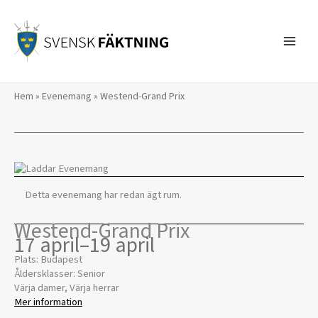
Hoppa
till
innehåll
Hem
»
Evenemang
»
Westend-Grand Prix
Detta evenemang har redan ägt rum.
Westend-Grand Prix
17 april
–
19 april
Plats: Budapest
Åldersklasser: Senior
Värja damer, Värja herrar
Mer information