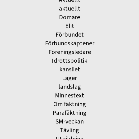
Aktuellt
aktuellt
Domare
Elit
Förbundet
Förbundskaptener
Föreningsledare
Idrottspolitik
kansliet
Läger
landslag
Minnestext
Om fäktning
Parafäktning
SM-veckan
Tävling